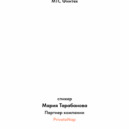
МТС Финтех
спикер
Мария Тарабанова
Партнер компании
PrivateNap