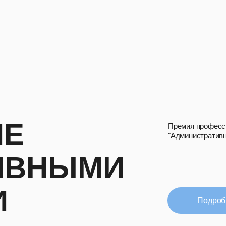
ИЕ
Премия професс
"Административн
ИВНЫМИ
И
Подроб