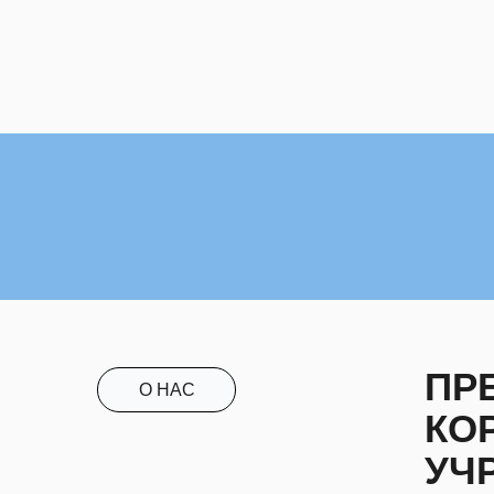
ПР
О НАС
КО
УЧ