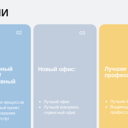
ИИ
02
03
вный
Лучшие
Новый офис:
/
профес
ивный
Лучшая 
Лучший офис
я процессов
Выдающа
Лучший коворкинг,
ный проект
професс
сервисный офис
оказанию
услуг