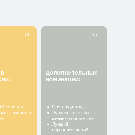
04
05
 в
Дополнительные
сии:
номинации:
АХ-команда
Поставщик года
яся личность в
Лучший проект по
ии
мнению сообщества
Лучший
нереализованный