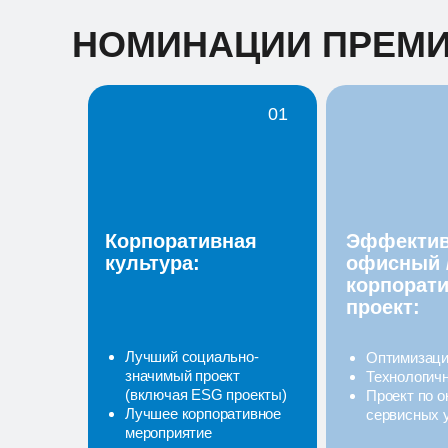
НОМИНАЦИИ ПРЕМ
01
Корпоративная
Эффекти
культура:
офисный 
корпорат
проект:
Лучший социально-
Оптимизаци
значимый проект
Технологич
(включая ESG проекты)
Проект по 
Лучшее корпоративное
сервисных 
мероприятие